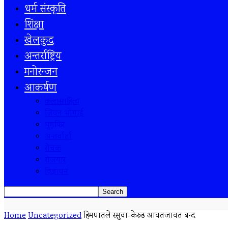
धर्म संस्कृति
शिक्षा
खेलकुद
अन्तर्राष्ट्रिय
मनोरन्जन
आकर्षण
कलासाहित्य
जिवन भोगाई
घुमफिर
अन्तर्वार्ता
रोचक
रोजगार
विज्ञापन
Home
Uncategorized
हिमपातले रसुवा-केरुङ आवतजावत बन्द