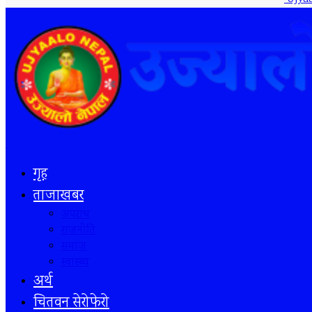
गृह
ताजाखबर
अपराध
राजनीति
समाज
स्वास्थ्य
अर्थ
चितवन सेरोफेरो