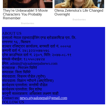
ABOUT US
उज्यालो नेपाल एड्भाटाईजिंग एण्ड ब्रोडकाष्टिङ प्रा. लि.
रत्ननगर १६ , चितवन
सञ्चार रजिष्ट्रार कार्यालय, बागमती दर्ता नं. ०००५४
कम्पनी दर्ता नं. २४८३२२/०७७/०७८
प्रेस काउन्सिल दर्ता नं. २३०१, मिति: २०७७-०८-१९
सम्पर्क मोबाईल: ९८५५०८७४२४
ईमेल: admin@ujyaalonepalnews.com
सञ्चालक : निराजन घिमिरे
सम्पादक: सिता घिमिरे
संवाददाता: विक्रम पौडेल (युरोप)
संवाददाता: विज्ञान न्यौपाने (अष्ट्रेलिया)
कार्यक्रम प्रस्तोता: सन्तोषी पौडेल
कार्यक्रम प्रस्तोता: मिनु श्रेष्ठ
कानुनी सल्लाहकार: अधिवक्ता लक्ष्मण शाही
Contact us:
news.ujyaalonepal@gmail.com
FOLLOW US