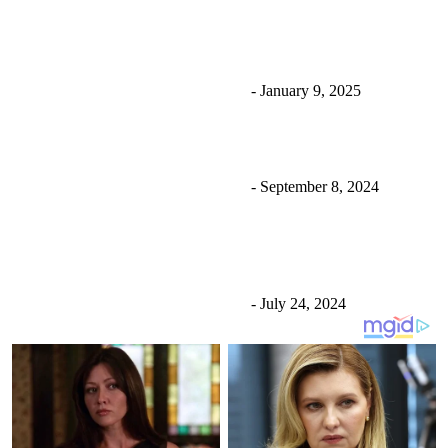
रविलाई धरौटीमा छाड्न आदेश दिए पनि तत्काल नछुट्ने; काठमाडौँ
लैजाने तयारी
Uncategorized
उज्यालो नेपाल न्युज डेस्क
-
January 9, 2025
एक्सपर्ट एजुकेसन चितवनलाई पठन संस्कार अभियन्ता सम्मान
Uncategorized
उज्यालो नेपाल न्युज डेस्क
-
September 8, 2024
पाइलट मनीष शाक्यको शल्यक्रिया सुरु, ७२ घण्टा निगरानीमा
राखिने
Uncategorized
उज्यालो नेपाल न्युज डेस्क
-
July 24, 2024