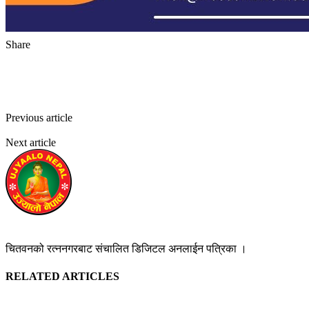
Share
Facebook
Twitter
Pinterest
WhatsApp
Previous article
राष्ट्रपतिसँग सामसुङ कम्पनीका ग्लोबल प्रेसिडेन्टको
भेटवार्ता
Next article
सूर्यविनायक–रत्नपार्क दू्रत बस सेवा संविधान दिवसको दिनदेखि
उज्यालो नेपाल न्युज डेस्क
https://ujyaalonepalnews.com
चितवनको रत्ननगरबाट संचालित डिजिटल अनलाईन पत्रिका ।
RELATED ARTICLES