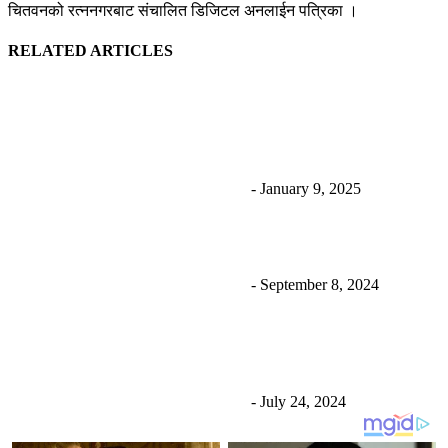
चितवनको रत्ननगरबाट संचालित डिजिटल अनलाईन पत्रिका ।
RELATED ARTICLES
रविलाई धरौटीमा छाड्न आदेश दिए पनि तत्काल नछुट्ने; काठमाडौँ
लैजाने तयारी
Uncategorized
उज्यालो नेपाल न्युज डेस्क
-
January 9, 2025
एक्सपर्ट एजुकेसन चितवनलाई पठन संस्कार अभियन्ता सम्मान
Uncategorized
उज्यालो नेपाल न्युज डेस्क
-
September 8, 2024
पाइलट मनीष शाक्यको शल्यक्रिया सुरु, ७२ घण्टा निगरानीमा
राखिने
Uncategorized
उज्यालो नेपाल न्युज डेस्क
-
July 24, 2024