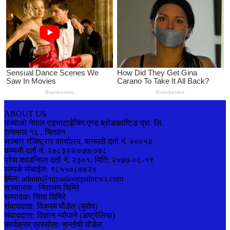
ABOUT US
उज्यालो नेपाल एड्भाटाईजिंग एण्ड ब्रोडकाष्टिङ प्रा. लि.
रत्ननगर १६ , चितवन
सञ्चार रजिष्ट्रार कार्यालय, बागमती दर्ता नं. ०००५४
कम्पनी दर्ता नं. २४८३२२/०७७/०७८
प्रेस काउन्सिल दर्ता नं. २३०१, मिति: २०७७-०८-१९
सम्पर्क मोबाईल: ९८५५०८७४२४
ईमेल: admin@ujyaalonepalnews.com
सञ्चालक : निराजन घिमिरे
सम्पादक: सिता घिमिरे
संवाददाता: विक्रम पौडेल (युरोप)
संवाददाता: विज्ञान न्यौपाने (अष्ट्रेलिया)
कार्यक्रम प्रस्तोता: सन्तोषी पौडेल