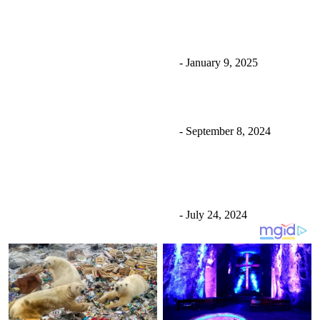
रविलाई धरौटीमा छाड्न आदेश दिए पनि तत्काल नछुट्ने; काठमाडौँ
लैजाने तयारी
Uncategorized
उज्यालो नेपाल न्युज डेस्क
-
January 9, 2025
एक्सपर्ट एजुकेसन चितवनलाई पठन संस्कार अभियन्ता सम्मान
Uncategorized
उज्यालो नेपाल न्युज डेस्क
-
September 8, 2024
पाइलट मनीष शाक्यको शल्यक्रिया सुरु, ७२ घण्टा निगरानीमा
राखिने
Uncategorized
उज्यालो नेपाल न्युज डेस्क
-
July 24, 2024