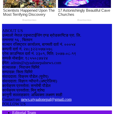
ABOUT US
उज्यालो नेपाल एड्भाटाईजिंग एण्ड ब्रोडकाष्टिङ प्रा. लि.
रत्ननगर १६ , चितवन
सञ्चार रजिष्ट्रार कार्यालय, बागमती दर्ता नं. ०००५४
कम्पनी दर्ता नं. २४८३२२/०७७/०७८
प्रेस काउन्सिल दर्ता नं. २३०१, मिति: २०७७-०८-१९
सम्पर्क मोबाईल: ९८५५०८७४२४
ईमेल: admin@ujyaalonepalnews.com
सञ्चालक : निराजन घिमिरे
सम्पादक: सिता घिमिरे
संवाददाता: विक्रम पौडेल (युरोप)
संवाददाता: विज्ञान न्यौपाने (अष्ट्रेलिया)
कार्यक्रम प्रस्तोता: सन्तोषी पौडेल
कार्यक्रम प्रस्तोता: मिनु श्रेष्ठ
कानुनी सल्लाहकार: अधिवक्ता लक्ष्मण शाही
Contact us:
news.ujyaalonepal@gmail.com
FOLLOW US
Editorial Team