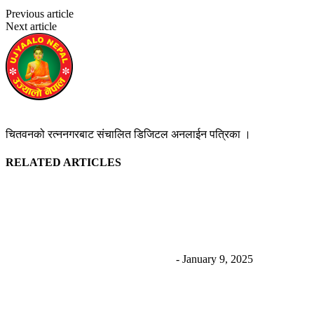
Previous article
सुरुङ्गास्थित भगवती सहकारीमा आगजनी
Next article
विद्युत् सर्ट भएर आगलागी हुँदा दोलखामा एकजनाको मृत्यु
उज्यालो नेपाल न्युज डेस्क
https://ujyaalonepalnews.com
चितवनको रत्ननगरबाट संचालित डिजिटल अनलाईन पत्रिका ।
RELATED ARTICLES
रविलाई धरौटीमा छाड्न आदेश दिए पनि तत्काल नछुट्ने; काठमाडौँ
लैजाने तयारी
Uncategorized
उज्यालो नेपाल न्युज डेस्क
-
January 9, 2025
एक्सपर्ट एजुकेसन चितवनलाई पठन संस्कार अभियन्ता सम्मान