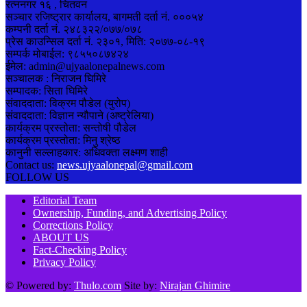
रत्ननगर १६ , चितवन
सञ्चार रजिष्ट्रार कार्यालय, बागमती दर्ता नं. ०००५४
कम्पनी दर्ता नं. २४८३२२/०७७/०७८
प्रेस काउन्सिल दर्ता नं. २३०१, मिति: २०७७-०८-१९
सम्पर्क मोबाईल: ९८५५०८७४२४
ईमेल: admin@ujyaalonepalnews.com
सञ्चालक : निराजन घिमिरे
सम्पादक: सिता घिमिरे
संवाददाता: विक्रम पौडेल (युरोप)
संवाददाता: विज्ञान न्यौपाने (अष्ट्रेलिया)
कार्यक्रम प्रस्तोता: सन्तोषी पौडेल
कार्यक्रम प्रस्तोता: मिनु श्रेष्ठ
कानुनी सल्लाहकार: अधिवक्ता लक्ष्मण शाही
Contact us:
news.ujyaalonepal@gmail.com
FOLLOW US
Editorial Team
Ownership, Funding, and Advertising Policy
Corrections Policy
ABOUT US
Fact-Checking Policy
Privacy Policy
© Powered by:
Thulo.com
Site by:
Nirajan Ghimire