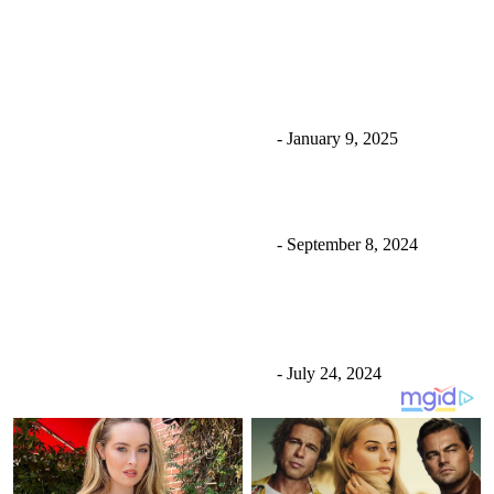
रविलाई धरौटीमा छाड्न आदेश दिए पनि तत्काल नछुट्ने; काठमाडौँ
लैजाने तयारी
Uncategorized
उज्यालो नेपाल न्युज डेस्क
-
January 9, 2025
एक्सपर्ट एजुकेसन चितवनलाई पठन संस्कार अभियन्ता सम्मान
Uncategorized
उज्यालो नेपाल न्युज डेस्क
-
September 8, 2024
पाइलट मनीष शाक्यको शल्यक्रिया सुरु, ७२ घण्टा निगरानीमा
राखिने
Uncategorized
उज्यालो नेपाल न्युज डेस्क
-
July 24, 2024