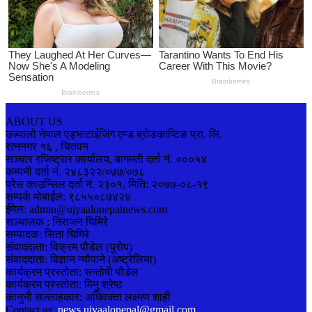
ABOUT US
उज्यालो नेपाल एड्भाटाईजिंग एण्ड ब्रोडकाष्टिङ प्रा. लि.
रत्ननगर १६ , चितवन
सञ्चार रजिष्ट्रार कार्यालय, बागमती दर्ता नं. ०००५४
कम्पनी दर्ता नं. २४८३२२/०७७/०७८
प्रेस काउन्सिल दर्ता नं. २३०१, मिति: २०७७-०८-१९
सम्पर्क मोबाईल: ९८५५०८७४२४
ईमेल: admin@ujyaalonepalnews.com
सञ्चालक : निराजन घिमिरे
सम्पादक: सिता घिमिरे
संवाददाता: विक्रम पौडेल (युरोप)
संवाददाता: विज्ञान न्यौपाने (अष्ट्रेलिया)
कार्यक्रम प्रस्तोता: सन्तोषी पौडेल
कार्यक्रम प्रस्तोता: मिनु श्रेष्ठ
कानुनी सल्लाहकार: अधिवक्ता लक्ष्मण शाही
Contact us:
news.ujyaalonepal@gmail.com