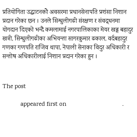
प्रतियोगिता उद्घाटनकोे अवसरमा प्रधानसेनापति प्रशंसा निशान
प्रदान गरेका छन । उनले सिन्धुलीगढी संरक्षण र संवद्र्धनमा
योगदान दिएको भन्दै कमलामाई नगरपालिकाका मेयर खड्ग बहादुर
खत्री, सिन्धुलीगढीका अभियन्ता सागरकुमार ढकाल, वर्दबहादुर
गणका गणपति राजिव थापा, नेपाली सेनाका विदुर अधिकारी र
सन्तोष अधिकारीलाई निशान प्रदान गरेका हुन ।
The post
सिन्धुलीगढी राष्ट्रिय व्याडमिन्टन प्रतियोगिता सुरु :
राष्ट्रियता रक्षा र भ्रमण वर्ष सफल बनाउन प्रतियोगिता महत्वपूर्ण :
सेनापति
appeared first on
Rajdhani Daily News
.
तातो हावाको लहरबाट कस्ता असर पर्छन् र कसरी
जोगिने ?