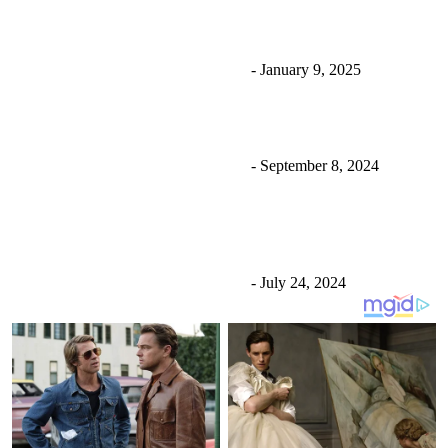
रविलाई धरौटीमा छाड्न आदेश दिए पनि तत्काल नछुट्ने; काठमाडौँ
लैजाने तयारी
Uncategorized
उज्यालो नेपाल न्युज डेस्क
-
January 9, 2025
एक्सपर्ट एजुकेसन चितवनलाई पठन संस्कार अभियन्ता सम्मान
Uncategorized
उज्यालो नेपाल न्युज डेस्क
-
September 8, 2024
पाइलट मनीष शाक्यको शल्यक्रिया सुरु, ७२ घण्टा निगरानीमा
राखिने
Uncategorized
उज्यालो नेपाल न्युज डेस्क
-
July 24, 2024