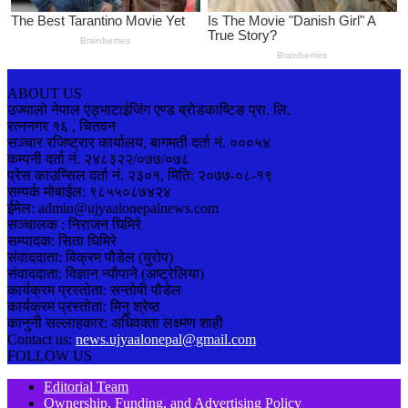
ABOUT US
उज्यालो नेपाल एड्भाटाईजिंग एण्ड ब्रोडकाष्टिङ प्रा. लि.
रत्ननगर १६ , चितवन
सञ्चार रजिष्ट्रार कार्यालय, बागमती दर्ता नं. ०००५४
कम्पनी दर्ता नं. २४८३२२/०७७/०७८
प्रेस काउन्सिल दर्ता नं. २३०१, मिति: २०७७-०८-१९
सम्पर्क मोबाईल: ९८५५०८७४२४
ईमेल: admin@ujyaalonepalnews.com
सञ्चालक : निराजन घिमिरे
सम्पादक: सिता घिमिरे
संवाददाता: विक्रम पौडेल (युरोप)
संवाददाता: विज्ञान न्यौपाने (अष्ट्रेलिया)
कार्यक्रम प्रस्तोता: सन्तोषी पौडेल
कार्यक्रम प्रस्तोता: मिनु श्रेष्ठ
कानुनी सल्लाहकार: अधिवक्ता लक्ष्मण शाही
Contact us:
news.ujyaalonepal@gmail.com
FOLLOW US
Editorial Team
Ownership, Funding, and Advertising Policy