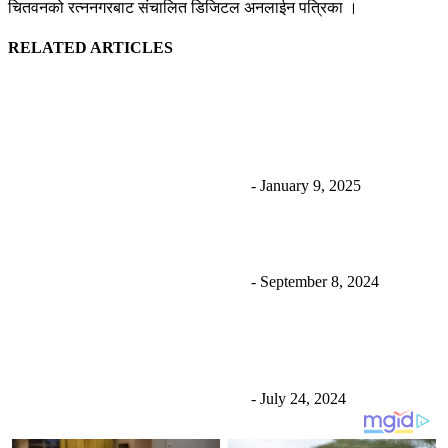
चितवनको रत्ननगरबाट संचालित डिजिटल अनलाईन पत्रिका ।
RELATED ARTICLES
रविलाई धरौटीमा छाड्न आदेश दिए पनि तत्काल नछुट्ने; काठमाडौँ
लैजाने तयारी
Uncategorized
उज्यालो नेपाल न्युज डेस्क
-
January 9, 2025
एक्सपर्ट एजुकेसन चितवनलाई पठन संस्कार अभियन्ता सम्मान
Uncategorized
उज्यालो नेपाल न्युज डेस्क
-
September 8, 2024
पाइलट मनीष शाक्यको शल्यक्रिया सुरु, ७२ घण्टा निगरानीमा
राखिने
Uncategorized
उज्यालो नेपाल न्युज डेस्क
-
July 24, 2024