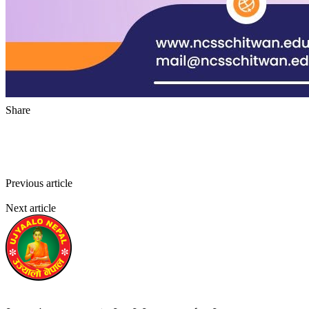
Share
Facebook
Twitter
Pinterest
WhatsApp
Previous article
बिहान पत्रिका बेच्दै हिँडेका विवेक झुण्डिएको अवस्थामा फेला
परे
Next article
एशियामै पहिलो मानव मलमूत्र फोहर प्रशोधन केन्द्र बन्ने
उज्यालो नेपाल न्युज डेस्क
https://ujyaalonepalnews.com