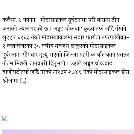
कलैया, ६ फागुन । मोटरसाइकल दुर्घटनामा परी बारामा तीन
जनाको ज्यान गएको छ । लङ्गडाचोकबाट कुडवातर्फ जाँदै गरेको
लु२१प ६९६३ नंको मोटरसाइकलमा सवार पतरौता नगरपालिका–
९ कलावंजरका ३५ वर्षीय मञ्जय ठाकुरको मोटरसाइकल
दुर्घटनामा सोमबार मृत्यु भएको जिल्ला प्रहरी कार्यालयका प्रवक्ता
गौतम मिश्रले जानकारी दिनुभयो । उहाँले लङ्गडाचोकबाट
बाजोपटीतर्फ जाँदै गरेको ना२३प २७४६ नंको मोटरसाइकल डोरा
खोलामा […]
चितवनमा गैँडा मा’र्ने, खाग बिक्री गर्ने ठूलाे गि’राेह
पक्राउ