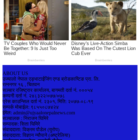
ABOUT US
उज्यालो नेपाल एड्भाटाईजिंग एण्ड ब्रोडकाष्टिङ प्रा. लि.
रत्ननगर १६ , चितवन
सञ्चार रजिष्ट्रार कार्यालय, बागमती दर्ता नं. ०००५४
कम्पनी दर्ता नं. २४८३२२/०७७/०७८
प्रेस काउन्सिल दर्ता नं. २३०१, मिति: २०७७-०८-१९
सम्पर्क मोबाईल: ९८५५०८७४२४
ईमेल: admin@ujyaalonepalnews.com
सञ्चालक : निराजन घिमिरे
सम्पादक: सिता घिमिरे
संवाददाता: विक्रम पौडेल (युरोप)
संवाददाता: विज्ञान न्यौपाने (अष्ट्रेलिया)