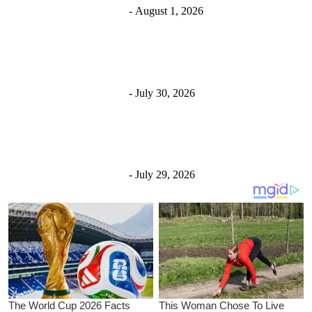
चितवन सेरोफेरो
निराजन घिमिरे
-
August 1, 2026
कालिकामा भूमि प्रशासन सेवा सुरु, पहिलो दिनमै ६ वटा लालपुर्जा
वितरण
चितवन सेरोफेरो
निराजन घिमिरे
-
July 30, 2026
रत्ननगरमा घरमा रङ लगाउने क्रममा लडेर घाइते भएका व्यक्तिको
उपचारकै क्रममा...
चितवन सेरोफेरो
निराजन घिमिरे
-
July 29, 2026