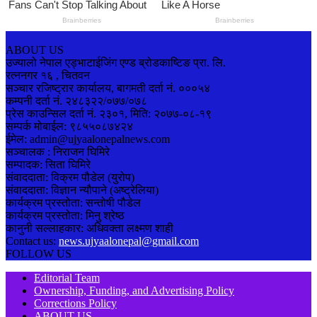
ABOUT US
उज्यालो नेपाल एड्भाटाईजिंग एण्ड ब्रोडकाष्टिङ प्रा. लि.
रत्ननगर १६ , चितवन
सञ्चार रजिष्ट्रार कार्यालय, बागमती दर्ता नं. ०००५४
कम्पनी दर्ता नं. २४८३२२/०७७/०७८
प्रेस काउन्सिल दर्ता नं. २३०१, मिति: २०७७-०८-१९
सम्पर्क मोबाईल: ९८५५०८७४२४
ईमेल: admin@ujyaalonepalnews.com
सञ्चालक : निराजन घिमिरे
सम्पादक: सिता घिमिरे
संवाददाता: विक्रम पौडेल (युरोप)
संवाददाता: विज्ञान न्यौपाने (अष्ट्रेलिया)
कार्यक्रम प्रस्तोता: सन्तोषी पौडेल
कार्यक्रम प्रस्तोता: मिनु श्रेष्ठ
कानुनी सल्लाहकार: अधिवक्ता लक्ष्मण शाही
Contact us:
news.ujyaalonepal@gmail.com
FOLLOW US
Editorial Team
Ownership, Funding, and Advertising Policy
Corrections Policy
ABOUT US