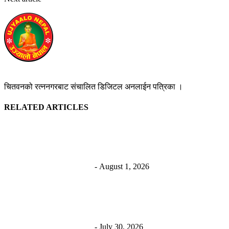
कम्पनी
उज्यालो नेपाल न्युज डेस्क
https://ujyaalonepalnews.com
चितवनको रत्ननगरबाट संचालित डिजिटल अनलाईन पत्रिका ।
RELATED ARTICLES
चितवनको राप्तीमा घले समाजका दर्जनौं सदस्य रास्वपामा प्रवेश
चितवन सेरोफेरो
निराजन घिमिरे
-
August 1, 2026
कालिकामा भूमि प्रशासन सेवा सुरु, पहिलो दिनमै ६ वटा लालपुर्जा
वितरण
चितवन सेरोफेरो
निराजन घिमिरे
-
July 30, 2026