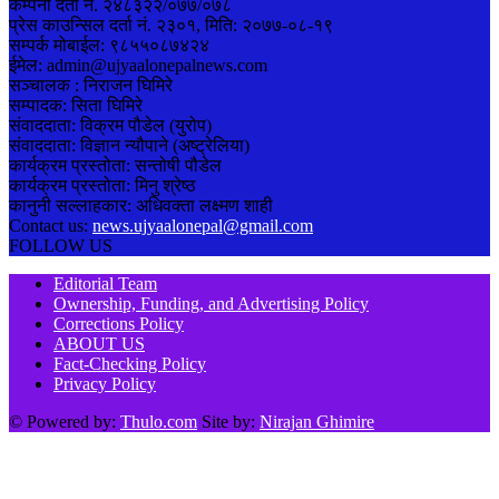
कम्पनी दर्ता नं. २४८३२२/०७७/०७८
प्रेस काउन्सिल दर्ता नं. २३०१, मिति: २०७७-०८-१९
सम्पर्क मोबाईल: ९८५५०८७४२४
ईमेल: admin@ujyaalonepalnews.com
सञ्चालक : निराजन घिमिरे
सम्पादक: सिता घिमिरे
संवाददाता: विक्रम पौडेल (युरोप)
संवाददाता: विज्ञान न्यौपाने (अष्ट्रेलिया)
कार्यक्रम प्रस्तोता: सन्तोषी पौडेल
कार्यक्रम प्रस्तोता: मिनु श्रेष्ठ
कानुनी सल्लाहकार: अधिवक्ता लक्ष्मण शाही
Contact us:
news.ujyaalonepal@gmail.com
FOLLOW US
Editorial Team
Ownership, Funding, and Advertising Policy
Corrections Policy
ABOUT US
Fact-Checking Policy
Privacy Policy
© Powered by:
Thulo.com
Site by:
Nirajan Ghimire