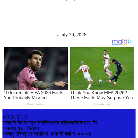
रत्ननगरमा घरमा रङ लगाउने क्रममा लडेर घाइते भएका व्यक्तिको
उपचारकै क्रममा...
चितवन सेरोफेरो
निराजन घिमिरे
-
July 29, 2026
ABOUT US
उज्यालो नेपाल एड्भाटाईजिंग एण्ड ब्रोडकाष्टिङ प्रा. लि.
रत्ननगर १६ , चितवन
सञ्चार रजिष्ट्रार कार्यालय, बागमती दर्ता नं. ०००५४